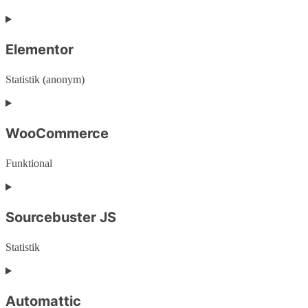
Consent
to
service
Elementor
wordpress
Statistik (anonym)
Consent
to
service
WooCommerce
elementor
Funktional
Consent
to
service
Sourcebuster JS
woocommerce
Statistik
Consent
to
service
Automattic
sourcebuster-